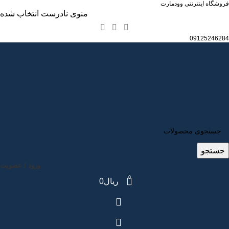
فروشگاه اینترنتی وودمارت
منوی نادرست انتخاب شده
09125246284
جستجو
ورود / عضویت
0
ریال
0